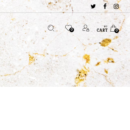
¥
0
0
CART
0