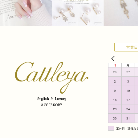
営業日
日
月
26
27
2
3
9
10
Stylish & Luxury
16
17
ACCESSORY
23
24
30
31
定休日（発送な