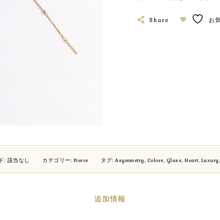
Share
お
ド:
該当なし
カテゴリー:
Pierce
タグ:
Asymmetry
,
Colore
,
Glass
,
Heart
,
Luxury
追加情報