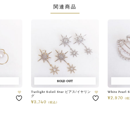
関連商品
SOLD OUT
Twilight Soleil Star ピアス/イヤリン
White Pearl 
グ
¥
2,970
(税
¥
3,740
(税込)
続きを読む
オプションを選択