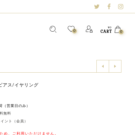
¥
0
0
CART
0
Tile ピアス/イヤリング
荷（営業日のみ）
送料無料
0ポイント（会員）
ため、ご利用いただけません。